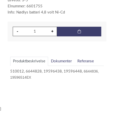
Levetid: 3-5
Elnummer: 6601755
Info: Nødlys batteri 4,8 volt Ni-Cd
Produktbeskrivelse
Dokumenter
Referanse
6644836,
510012, 6644828, 19596438, 19596448,
19596514EX
}