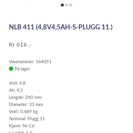
item
item
item
0
1
2
Item
1
NLB 411 (4,8V4,5AH-S-PLUGG 11.)
of
3
Kr
616
,-
Varenummer: 364051
På lager
Volt: 4,8
Ah: 4,5
Lengde: 240 mm
Diameter: 33 mm
Vekt: 0,489 kg
Terminal: Plugg 11
Kjemi: Ni-Cd