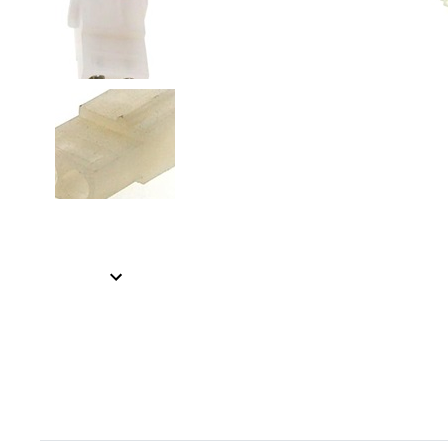
Item
1
Item
of
1
3
of
3