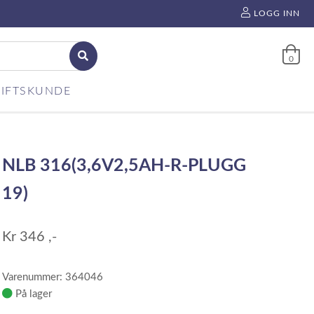
LOGG INN
0
IFTSKUNDE
NLB 316(3,6V2,5AH-R-PLUGG
19)
Kr
346
,-
Varenummer: 364046
På lager