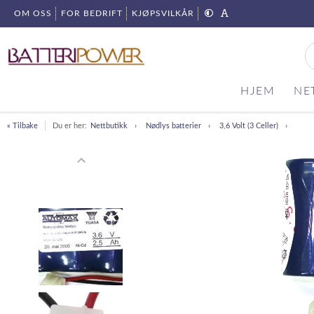
OM OSS
FOR BEDRIFT
KJØPSVILKÅR
HJEM
NE
« Tilbake
Du er her:
Nettbutikk
Nødlys batterier
3,6 Volt (3 Celler)