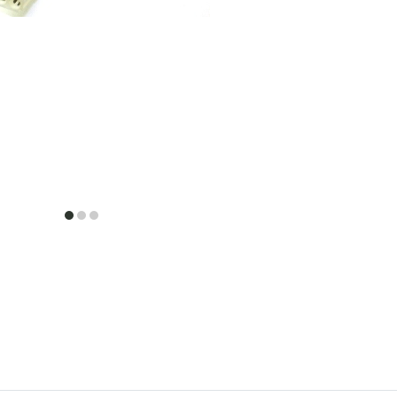
item
item
item
0
1
2