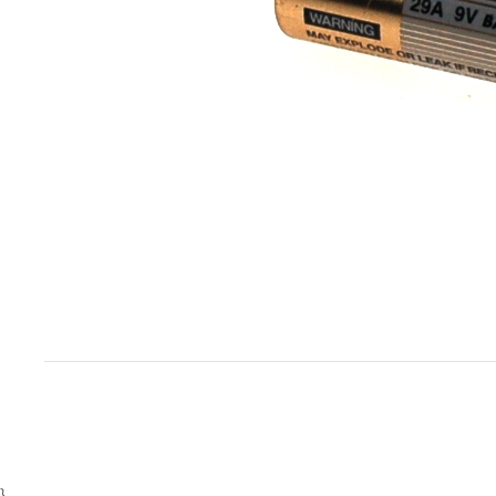
Item
1
of
1