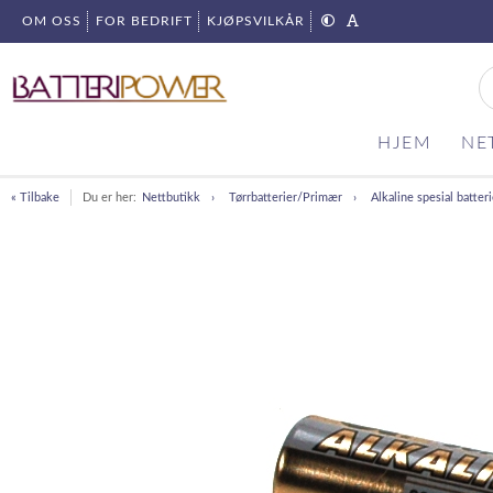
OM OSS
FOR BEDRIFT
KJØPSVILKÅR
HJEM
NE
« Tilbake
Du er her:
Nettbutikk
Tørrbatterier/Primær
Alkaline spesial batteri