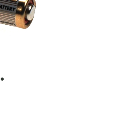
item
0