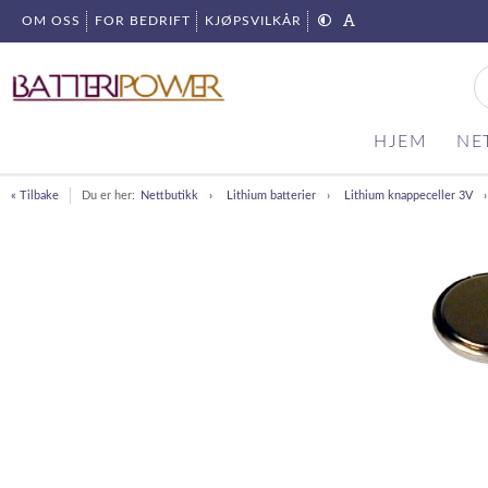
OM OSS
FOR BEDRIFT
KJØPSVILKÅR
HJEM
NE
« Tilbake
Du er her:
Nettbutikk
Lithium batterier
Lithium knappeceller 3V
Item
1
of