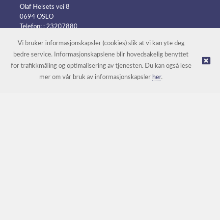
Olaf Helsets vei 8
0694 OSLO
Telefon: :
23207880
E-post:
post@batteripower.no
Vi bruker informasjonskapsler (cookies) slik at vi kan yte deg
bedre service. Informasjonskapslene blir hovedsakelig benyttet
for trafikkmåling og optimalisering av tjenesten. Du kan også lese
© Batteripower |
Nettbutikk levert av Kréatif
mer om vår bruk av informasjonskapsler
her
.