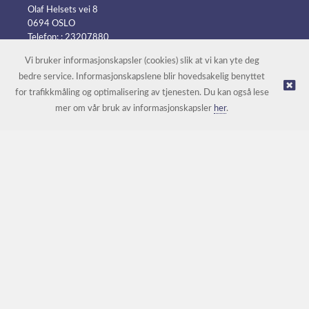
Olaf Helsets vei 8
0694 OSLO
Telefon: :
23207880
E-post:
post@batteripower.no
Vi bruker informasjonskapsler (cookies) slik at vi kan yte deg
bedre service. Informasjonskapslene blir hovedsakelig benyttet
for trafikkmåling og optimalisering av tjenesten. Du kan også lese
© Batteripower |
Nettbutikk levert av Kréatif
mer om vår bruk av informasjonskapsler
her
.