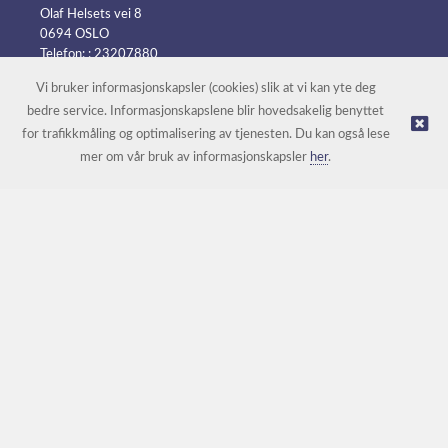
Olaf Helsets vei 8
0694 OSLO
Telefon: :
23207880
E-post:
post@batteripower.no
Vi bruker informasjonskapsler (cookies) slik at vi kan yte deg
bedre service. Informasjonskapslene blir hovedsakelig benyttet
for trafikkmåling og optimalisering av tjenesten. Du kan også lese
© Batteripower |
Nettbutikk levert av Kréatif
mer om vår bruk av informasjonskapsler
her
.