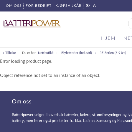
OM OSS
FOR BEDRIFT
KJØPSVILKÅR
HJEM
NE
« Tilbake
Du er her:
Nettbutikk
Blybatterier (industri)
RE-Serien (6-9 års)
Error loading product page.
Object reference not set to an instance of an object.
Om oss
Batteripower selger i hovedsak batterier, ladere, strømforsyninger og ly
battery, men fører også produkter fra bl.a. Tadiran, Samsung og Panason