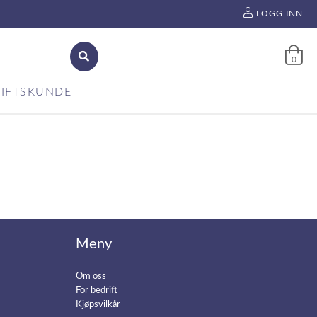
LOGG INN
0
IFTSKUNDE
Meny
Om oss
For bedrift
Kjøpsvilkår