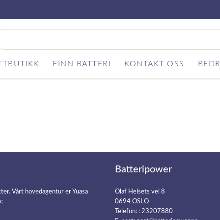
TTBUTIKK
FINN BATTERI
KONTAKT OSS
BEDR
Batteripower
kter. Vårt hovedagentur er Yuasa
Olaf Helsets vei 8
ic
0694 OSLO
Telefon: :
23207880