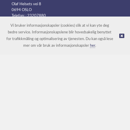
Olaf Helsets vei 8
0694 OSLO
Telefon: :
23207880
E-post:
post@batteripower.no
Vi bruker informasjonskapsler (cookies) slik at vi kan yte deg
bedre service. Informasjonskapslene blir hovedsakelig benyttet
for trafikkmåling og optimalisering av tjenesten. Du kan også lese
© Batteripower |
Nettbutikk levert av Kréatif
mer om vår bruk av informasjonskapsler
her
.