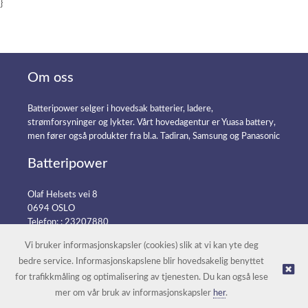
}
Om oss
Batteripower selger i hovedsak batterier, ladere,
strømforsyninger og lykter. Vårt hovedagentur er Yuasa battery,
men fører også produkter fra bl.a. Tadiran, Samsung og Panasonic
Batteripower
Olaf Helsets vei 8
0694 OSLO
Telefon: :
23207880
E-post:
post@batteripower.no
Vi bruker informasjonskapsler (cookies) slik at vi kan yte deg
bedre service. Informasjonskapslene blir hovedsakelig benyttet
for trafikkmåling og optimalisering av tjenesten. Du kan også lese
© Batteripower |
Nettbutikk levert av Kréatif
mer om vår bruk av informasjonskapsler
her
.