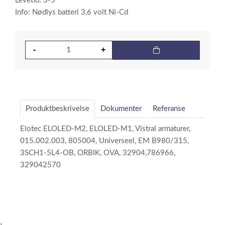
Levetid: 3-5
Info: Nødlys batteri 3,6 volt Ni-Cd
Produktbeskrivelse
Dokumenter
Referanse
Elotec ELOLED-M2, ELOLED-M1, Vistral armaturer,
015.002.003, 805004, Universeel, EM B980/315,
3SCH1-5L4-OB, ORBIK, OVA, 32904,786966,
329042570