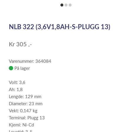
item
item
item
0
1
2
Item
1
NLB 322 (3,6V1,8AH-S-PLUGG 13)
of
3
Kr
305
,-
Varenummer: 364084
På lager
Volt: 3,6
Ah: 1,8
Lengde: 129 mm
Diameter: 23 mm
Vekt: 0,147 kg
Terminal: Plugg 13
Kjemi: Ni-Cd