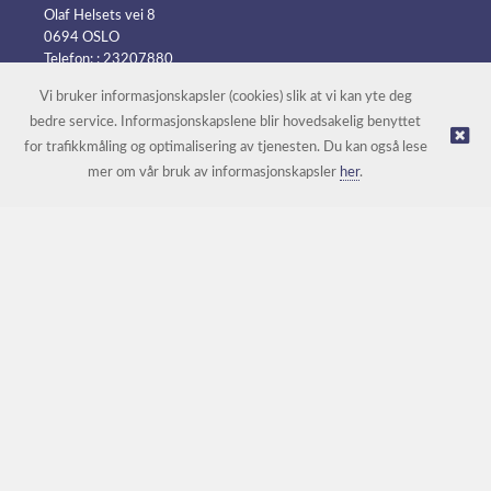
Olaf Helsets vei 8
0694 OSLO
Telefon: :
23207880
E-post:
post@batteripower.no
Vi bruker informasjonskapsler (cookies) slik at vi kan yte deg
bedre service. Informasjonskapslene blir hovedsakelig benyttet
for trafikkmåling og optimalisering av tjenesten. Du kan også lese
© Batteripower |
Nettbutikk levert av Kréatif
mer om vår bruk av informasjonskapsler
her
.