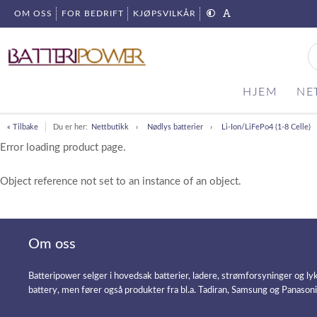
OM OSS
FOR BEDRIFT
KJØPSVILKÅR
HJEM
NE
« Tilbake
Du er her:
Nettbutikk
Nødlys batterier
Li-Ion/LiFePo4 (1-8 Celle)
Error loading product page.
Object reference not set to an instance of an object.
Om oss
Batteripower selger i hovedsak batterier, ladere, strømforsyninger og ly
battery, men fører også produkter fra bl.a. Tadiran, Samsung og Panason