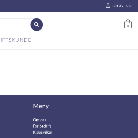
LOGG INN
0
IFTSKUNDE
Meny
Om oss
For bedrift
Kjøpsvilkår