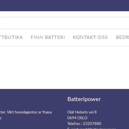
TTBUTIKK
FINN BATTERI
KONTAKT OSS
BEDR
Batteripower
kter. Vårt hovedagentur er Yuasa
Olaf Helsets vei 8
ic
0694 OSLO
Telefon: :
23207880