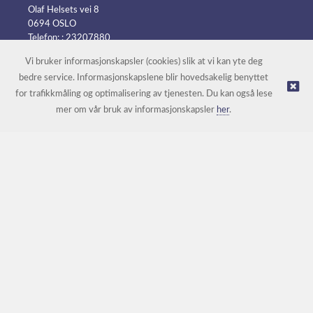
Olaf Helsets vei 8
0694 OSLO
Telefon: :
23207880
E-post:
post@batteripower.no
Vi bruker informasjonskapsler (cookies) slik at vi kan yte deg
bedre service. Informasjonskapslene blir hovedsakelig benyttet
for trafikkmåling og optimalisering av tjenesten. Du kan også lese
© Batteripower |
Nettbutikk levert av Kréatif
mer om vår bruk av informasjonskapsler
her
.