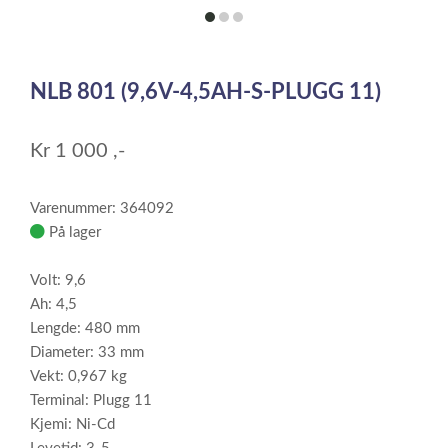
item
item
item
0
1
2
Item
1
NLB 801 (9,6V-4,5AH-S-PLUGG 11)
of
3
Kr
1 000
,-
Varenummer: 364092
På lager
Volt: 9,6
Ah: 4,5
Lengde: 480 mm
Diameter: 33 mm
Vekt: 0,967 kg
Terminal: Plugg 11
Kjemi: Ni-Cd