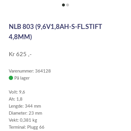
item
item
0
1
Item
1
NLB 803 (9,6V1,8AH-S-FL.STIFT
of
2
4,8MM)
Kr
625
,-
Varenummer: 364128
På lager
Volt: 9,6
Ah: 1,8
Lengde: 344 mm
Diameter: 23 mm
Vekt: 0,381 kg
Terminal: Plugg 66