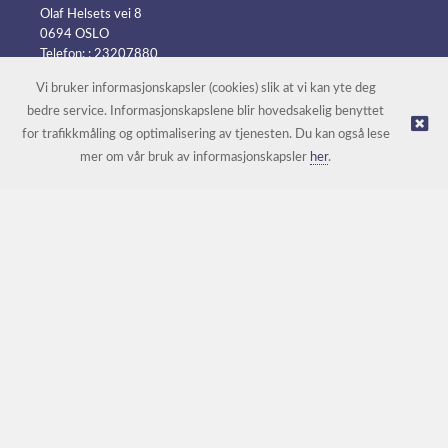
Olaf Helsets vei 8
0694 OSLO
Telefon: :
23207880
E-post:
post@batteripower.no
Vi bruker informasjonskapsler (cookies) slik at vi kan yte deg
bedre service. Informasjonskapslene blir hovedsakelig benyttet
for trafikkmåling og optimalisering av tjenesten. Du kan også lese
© Batteripower |
Nettbutikk levert av Kréatif
mer om vår bruk av informasjonskapsler
her
.