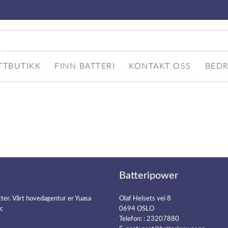
TTBUTIKK
FINN BATTERI
KONTAKT OSS
BEDR
Batteripower
kter. Vårt hovedagentur er Yuasa
Olaf Helsets vei 8
ic
0694 OSLO
Telefon: :
23207880