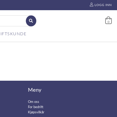
LOGG INN
0
IFTSKUNDE
Meny
Om oss
For bedrift
Kjøpsvilkår