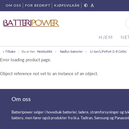
OM OSS
FOR BEDRIFT
KJØPSVILKÅR
HJEM
NE
« Tilbake
Du er her:
Nettbutikk
Nødlys batterier
Li-Ion/LiFePo4 (1-8 Celle)
Error loading product page.
Object reference not set to an instance of an object.
Om oss
Batteripower selger i hovedsak batterier, ladere, strømforsyninger og ly
battery, men fører også produkter fra bl.a. Tadiran, Samsung og Panason