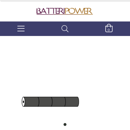
0
item