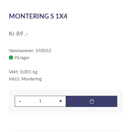
0
Item
1
MONTERING S 1X4
of
1
Kr
89
,-
Varenummer: 350052
På lager
Vekt: 0,001 kg
Info2: Montering