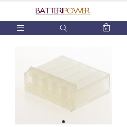
0
item