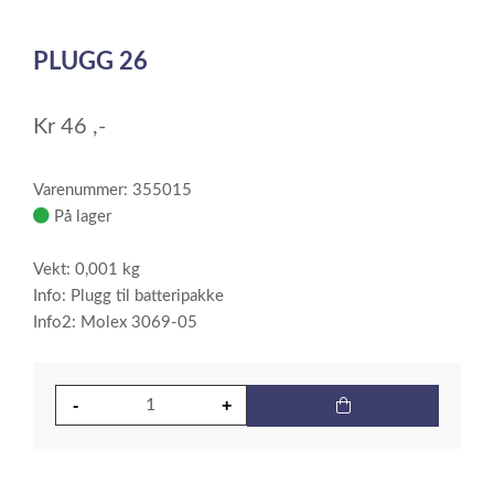
0
Item
1
PLUGG 26
of
1
Kr
46
,-
Varenummer: 355015
På lager
Vekt: 0,001 kg
Info: Plugg til batteripakke
Info2: Molex 3069-05