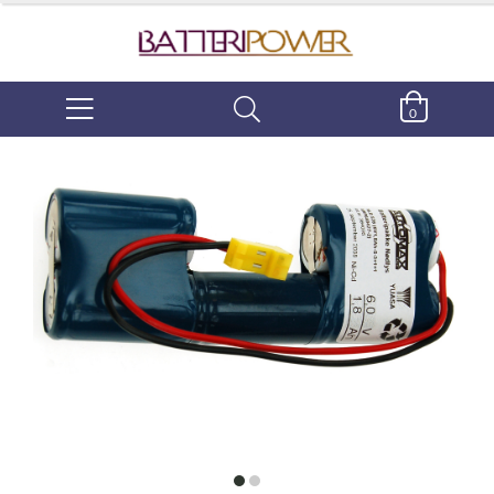
0
item
item