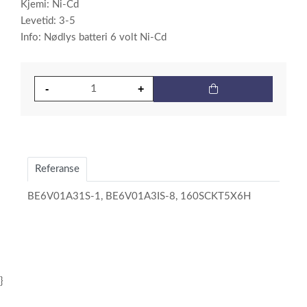
Kjemi: Ni-Cd
Levetid: 3-5
Info: Nødlys batteri 6 volt Ni-Cd
Referanse
BE6V01A31S-1, BE6V01A3IS-8, 160SCKT5X6H
}