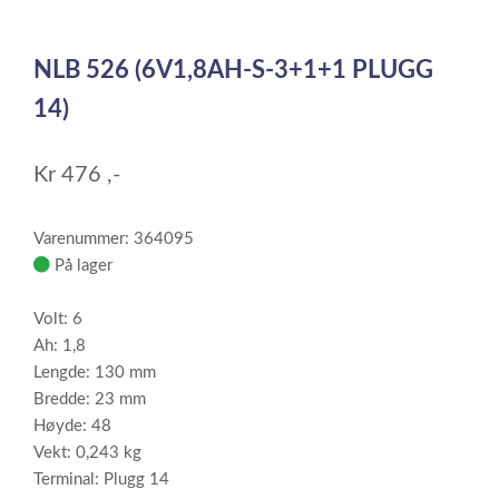
0
1
Item
1
NLB 526 (6V1,8AH-S-3+1+1 PLUGG
of
2
14)
Kr
476
,-
Varenummer: 364095
På lager
Volt: 6
Ah: 1,8
Lengde: 130 mm
Bredde: 23 mm
Høyde: 48
Vekt: 0,243 kg
Terminal: Plugg 14