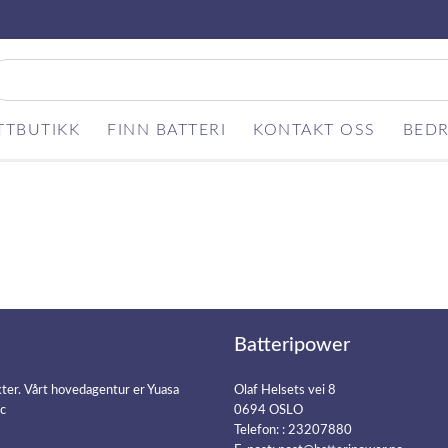
TTBUTIKK
FINN BATTERI
KONTAKT OSS
BEDR
Batteripower
kter. Vårt hovedagentur er Yuasa
Olaf Helsets vei 8
ic
0694 OSLO
Telefon: :
23207880