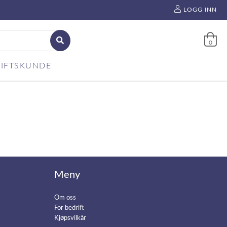
LOGG INN
0
IFTSKUNDE
Meny
Om oss
For bedrift
Kjøpsvilkår