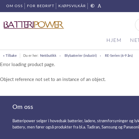
OM OSS
FOR BEDRIFT
KJØPSVILKÅR
HJEM
NE
« Tilbake
Du er her:
Nettbutikk
Blybatterier (industri)
RE-Serien (6-9 års)
Error loading product page.
Object reference not set to an instance of an object.
Om oss
Batteripower selger i hovedsak batterier, ladere, strømforsyninger og ly
battery, men fører også produkter fra bl.a. Tadiran, Samsung og Panason