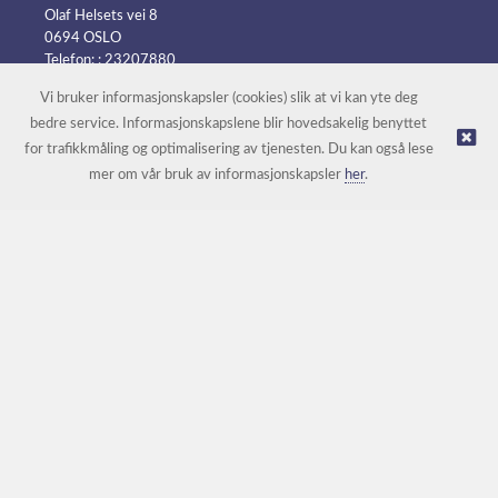
Olaf Helsets vei 8
0694 OSLO
Telefon: :
23207880
E-post:
post@batteripower.no
Vi bruker informasjonskapsler (cookies) slik at vi kan yte deg
bedre service. Informasjonskapslene blir hovedsakelig benyttet
for trafikkmåling og optimalisering av tjenesten. Du kan også lese
© Batteripower |
Nettbutikk levert av Kréatif
mer om vår bruk av informasjonskapsler
her
.