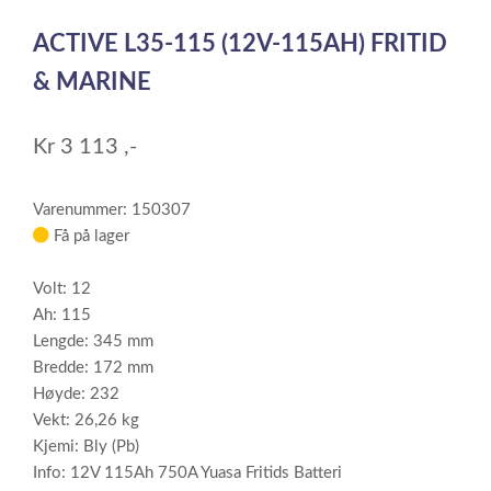
1
ACTIVE L35-115 (12V-115AH) FRITID
of
1
& MARINE
Kr
3 113
,-
Varenummer: 150307
Få på lager
Volt: 12
Ah: 115
Lengde: 345 mm
Bredde: 172 mm
Høyde: 232
Vekt: 26,26 kg
Kjemi: Bly (Pb)
Info: 12V 115Ah 750A Yuasa Fritids Batteri