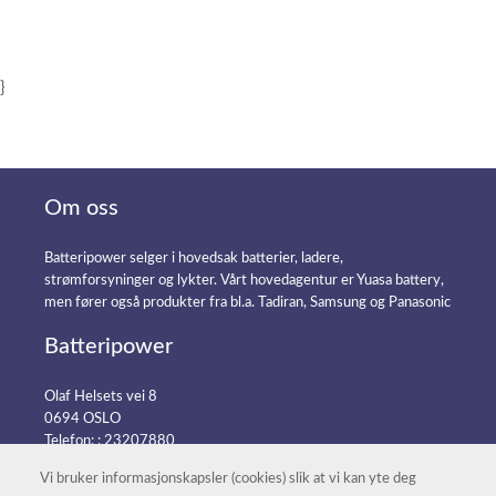
}
Om oss
Batteripower selger i hovedsak batterier, ladere,
strømforsyninger og lykter. Vårt hovedagentur er Yuasa battery,
men fører også produkter fra bl.a. Tadiran, Samsung og Panasonic
Batteripower
Olaf Helsets vei 8
0694 OSLO
Telefon: :
23207880
E-post:
post@batteripower.no
Vi bruker informasjonskapsler (cookies) slik at vi kan yte deg