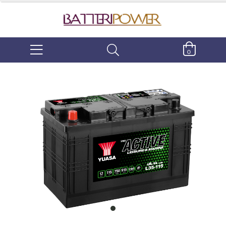
0
item
0
Item