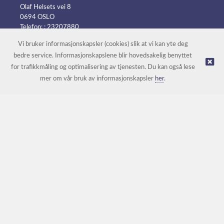
Olaf Helsets vei 8
0694 OSLO
Telefon: :
23207880
E-post:
post@batteripower.no
Vi bruker informasjonskapsler (cookies) slik at vi kan yte deg
bedre service. Informasjonskapslene blir hovedsakelig benyttet
for trafikkmåling og optimalisering av tjenesten. Du kan også lese
© Batteripower |
Nettbutikk levert av Kréatif
mer om vår bruk av informasjonskapsler
her
.