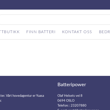
TTBUTIKK
FINN BATTERI
KONTAKT OSS
BEDR
Batteripower
kter. Vårt hovedagentur er Yuasa
Olaf Helsets vei 8
ic
0694 OSLO
Telefon: :
23207880