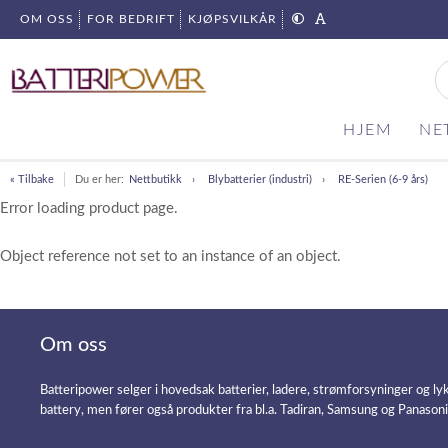
OM OSS
FOR BEDRIFT
KJØPSVILKÅR
HJEM
NE
« Tilbake
Du er her:
Nettbutikk
Blybatterier (industri)
RE-Serien (6-9 års)
Error loading product page.
Object reference not set to an instance of an object.
Om oss
Batteripower selger i hovedsak batterier, ladere, strømforsyninger og ly
battery, men fører også produkter fra bl.a. Tadiran, Samsung og Panason