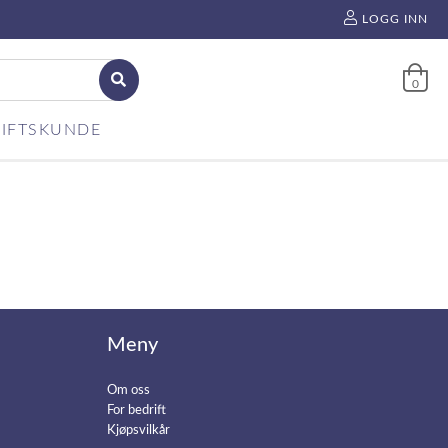
LOGG INN
0
IFTSKUNDE
Meny
Om oss
For bedrift
Kjøpsvilkår