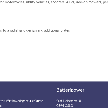
or motorcycles, utility vehicles, scooters, ATVs, ride-on mowers, p
o a radial grid design and additional plates
Batteripower
kter. Vårt hovedagentur er Yuasa
Olaf Helsets vei 8
ic
0694 OSLO