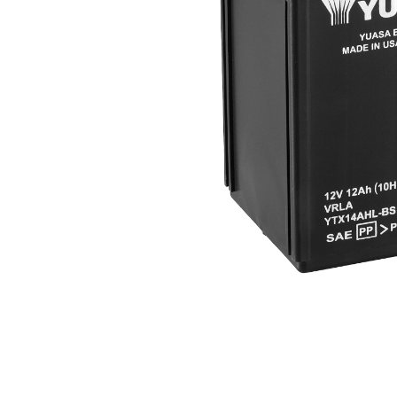
Item
1
of
1