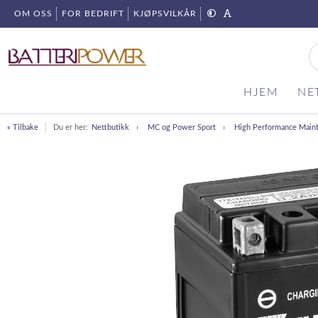
OM OSS
FOR BEDRIFT
KJØPSVILKÅR
HJEM
NE
« Tilbake
Du er her:
Nettbutikk
MC og Power Sport
High Performance Main