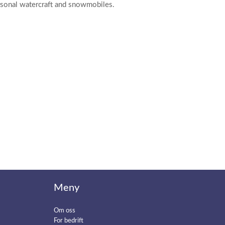
ersonal watercraft and snowmobiles.
Meny
Om oss
For bedrift