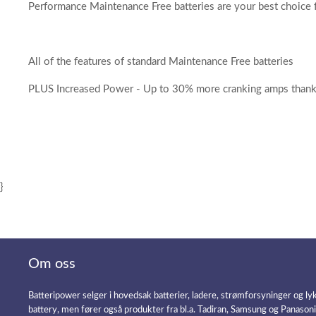
Performance Maintenance Free batteries are your best choice f
All of the features of standard Maintenance Free batteries
PLUS Increased Power - Up to 30% more cranking amps thanks t
}
Om oss
Batteripower selger i hovedsak batterier, ladere, strømforsyninger og ly
battery, men fører også produkter fra bl.a. Tadiran, Samsung og Panason