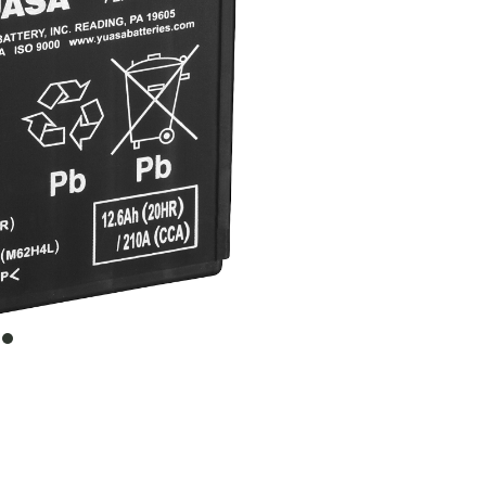
item
0