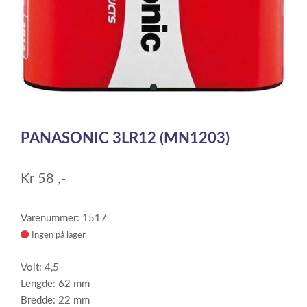
item
0
Item
1
PANASONIC 3LR12 (MN1203)
of
1
Kr
58
,-
Varenummer: 1517
Ingen på lager
Volt: 4,5
Lengde: 62 mm
Bredde: 22 mm