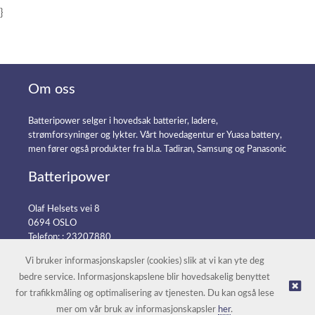
}
Om oss
Batteripower selger i hovedsak batterier, ladere,
strømforsyninger og lykter. Vårt hovedagentur er Yuasa battery,
men fører også produkter fra bl.a. Tadiran, Samsung og Panasonic
Batteripower
Olaf Helsets vei 8
0694 OSLO
Telefon: :
23207880
E-post:
post@batteripower.no
Vi bruker informasjonskapsler (cookies) slik at vi kan yte deg
bedre service. Informasjonskapslene blir hovedsakelig benyttet
for trafikkmåling og optimalisering av tjenesten. Du kan også lese
© Batteripower |
Nettbutikk levert av Kréatif
mer om vår bruk av informasjonskapsler
her
.