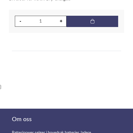
}
Om oss
Batteripower selger i hovedsak batterier, ladere,