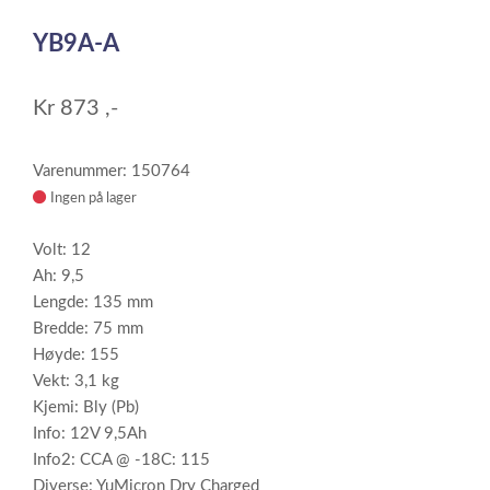
1
YB9A-A
of
1
Kr
873
,-
Varenummer: 150764
Ingen på lager
Volt: 12
Ah: 9,5
Lengde: 135 mm
Bredde: 75 mm
Høyde: 155
Vekt: 3,1 kg
Kjemi: Bly (Pb)
Info: 12V 9,5Ah
Info2: CCA @ -18C: 115
Diverse: YuMicron Dry Charged