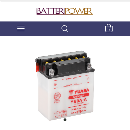
0
item
0
Item