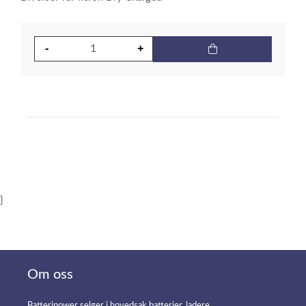
}
Om oss
Batteripower selger i hovedsak batterier, ladere,