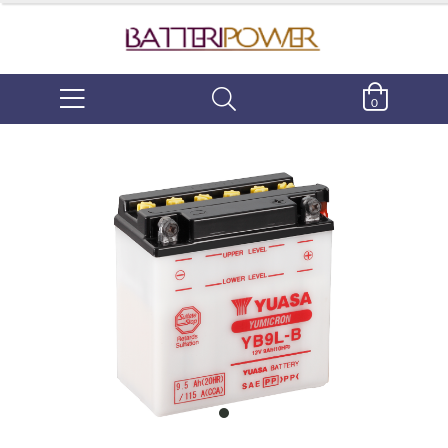
0
item
0
Item