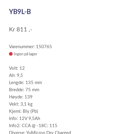
1
YB9L-B
of
1
Kr
811
,-
Varenummer: 150765
Ingen på lager
Volt: 12
Ah: 9,5
Lengde: 135 mm
Bredde: 75 mm
Høyde: 139
Vekt: 3,1 kg
Kjemi: Bly (Pb)
Info: 12V 9,5Ah
Info2: CCA @ -18C: 115
Diverse: YuMicron Dry Charged