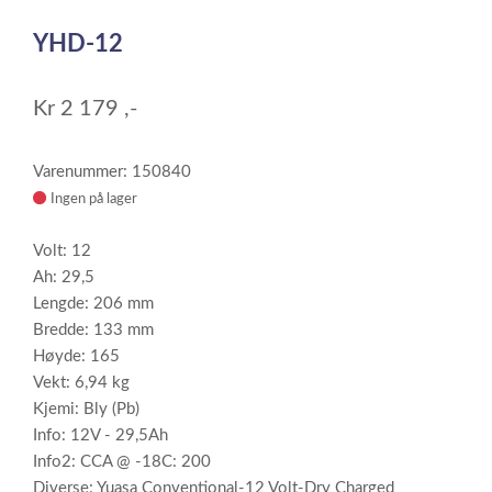
1
YHD-12
of
1
Kr
2 179
,-
Varenummer: 150840
Ingen på lager
Volt: 12
Ah: 29,5
Lengde: 206 mm
Bredde: 133 mm
Høyde: 165
Vekt: 6,94 kg
Kjemi: Bly (Pb)
Info: 12V - 29,5Ah
Info2: CCA @ -18C: 200
Diverse: Yuasa Conventional-12 Volt-Dry Charged