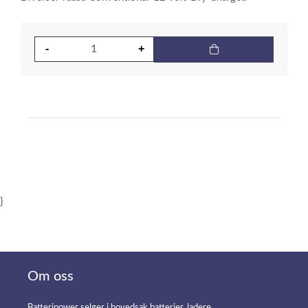
}
Om oss
Batteripower selger i hovedsak batterier, ladere,