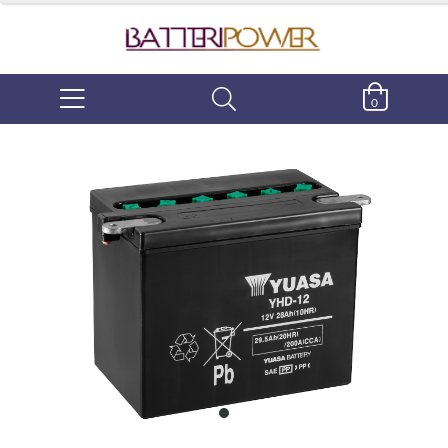
0
item
0
Item