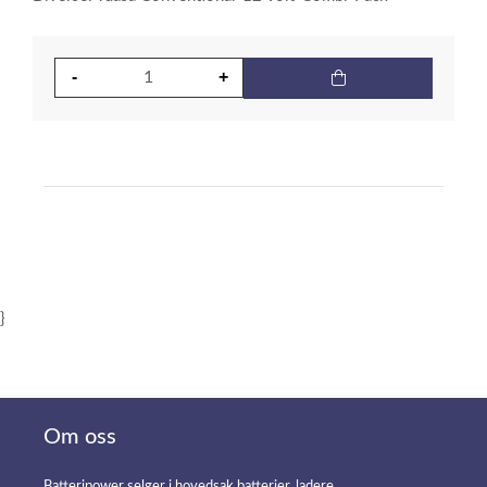
}
Om oss
Batteripower selger i hovedsak batterier, ladere,