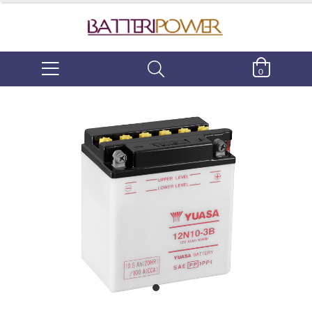
0
item
0
Item