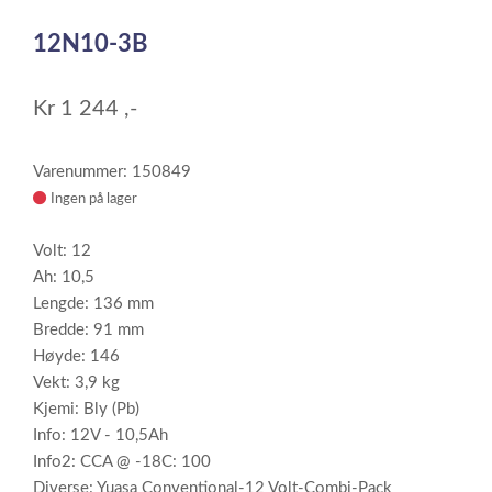
1
12N10-3B
of
1
Kr
1 244
,-
Varenummer: 150849
Ingen på lager
Volt: 12
Ah: 10,5
Lengde: 136 mm
Bredde: 91 mm
Høyde: 146
Vekt: 3,9 kg
Kjemi: Bly (Pb)
Info: 12V - 10,5Ah
Info2: CCA @ -18C: 100
Diverse: Yuasa Conventional-12 Volt-Combi-Pack