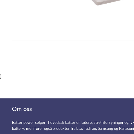
Item
1
of
1
}
Om oss
Batteripower selger i hovedsak batterier, ladere, strømforsyninger og ly
battery, men fører også produkter fra bl.a. Tadiran, Samsung og Panason