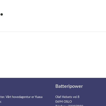
item
0
Batteripower
kter. Vårt hovedagentur er Yuasa
Olaf Helsets vei 8
ic
0694 OSLO