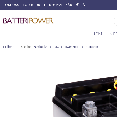
OM OSS
FOR BEDRIFT
KJØPSVILKÅR
HJEM
NE
« Tilbake
Du er her:
Nettbutikk
MC og Power Sport
Yumicron