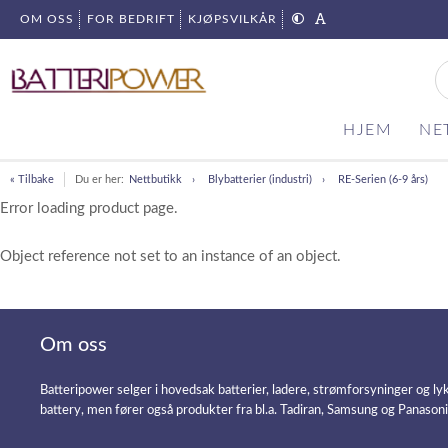
OM OSS
FOR BEDRIFT
KJØPSVILKÅR
HJEM
NE
« Tilbake
Du er her:
Nettbutikk
Blybatterier (industri)
RE-Serien (6-9 års)
Error loading product page.
Object reference not set to an instance of an object.
Om oss
Batteripower selger i hovedsak batterier, ladere, strømforsyninger og ly
battery, men fører også produkter fra bl.a. Tadiran, Samsung og Panason