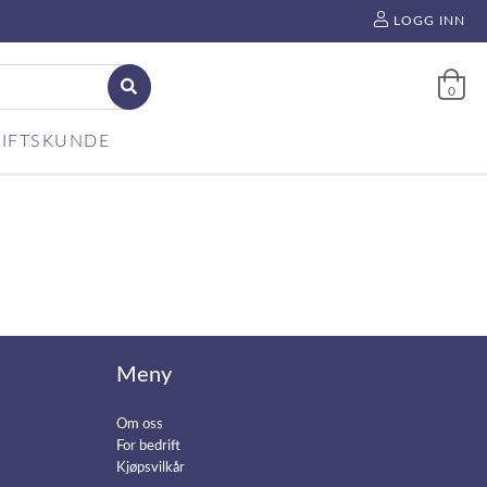
LOGG INN
0
IFTSKUNDE
Meny
Om oss
For bedrift
Kjøpsvilkår