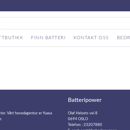
TTBUTIKK
FINN BATTERI
KONTAKT OSS
BEDR
Batteripower
kter. Vårt hovedagentur er Yuasa
Olaf Helsets vei 8
ic
0694 OSLO
Telefon: :
23207880