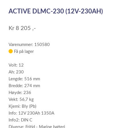
1
ACTIVE DLMC-230 (12V-230AH)
of
1
Kr
8 205
,-
Varenummer: 150580
Få på lager
Volt: 12
Ah: 230
Lengde: 516 mm
Bredde: 274 mm
Høyde: 236
Vekt: 56,7 kg
Kjemi: Bly (Pb)
Info: 12V 230Ah 1350A
Info2: DIN C
Diverse: Fritid - Marine batteri