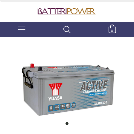
0
item
0
Item