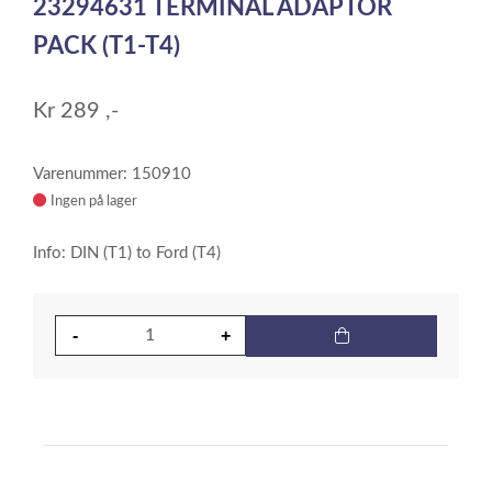
23294631 TERMINAL ADAPTOR
of
1
PACK (T1-T4)
Kr
289
,-
Varenummer: 150910
Ingen på lager
Info: DIN (T1) to Ford (T4)