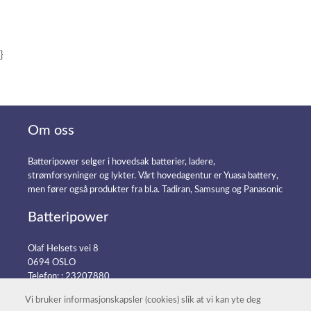
}
Om oss
Batteripower selger i hovedsak batterier, ladere,
strømforsyninger og lykter. Vårt hovedagentur er Yuasa battery,
men fører også produkter fra bl.a. Tadiran, Samsung og Panasonic
Batteripower
Olaf Helsets vei 8
0694 OSLO
Telefon: :
23207880
E-post:
post@batteripower.no
Vi bruker informasjonskapsler (cookies) slik at vi kan yte deg