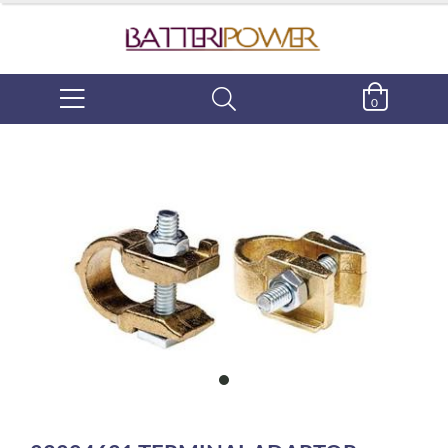
0
item
0
Item
1