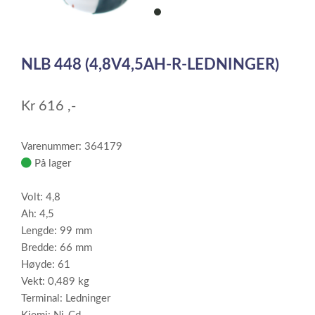
item
0
Item
1
NLB 448 (4,8V4,5AH-R-LEDNINGER)
of
1
Kr
616
,-
Varenummer: 364179
På lager
Volt: 4,8
Ah: 4,5
Lengde: 99 mm
Bredde: 66 mm
Høyde: 61
Vekt: 0,489 kg
Terminal: Ledninger