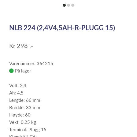
item
item
item
0
1
2
Item
1
NLB 224 (2,4V4,5AH-R-PLUGG 15)
of
3
Kr
298
,-
Varenummer: 364215
På lager
Volt: 2,4
Ah: 4,5
Lengde: 66 mm
Bredde: 33 mm
Høyde: 60
Vekt: 0,25 kg
Terminal: Plugg 15