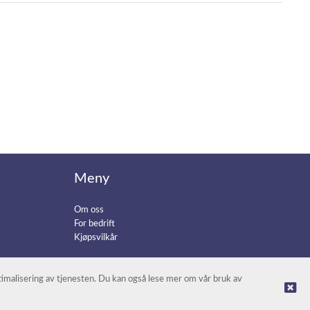
Meny
Om oss
For bedrift
Kjøpsvilkår
ptimalisering av tjenesten. Du kan også lese mer om vår bruk av
© Batteripower |
Nettbutikk levert av Kréatif