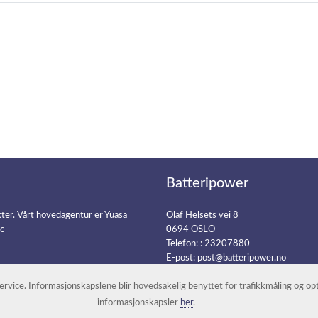
Batteripower
kter. Vårt hovedagentur er Yuasa
Olaf Helsets vei 8
ic
0694 OSLO
Telefon: :
23207880
E-post:
post@batteripower.no
 service. Informasjonskapslene blir hovedsakelig benyttet for trafikkmåling og o
informasjonskapsler
her
.