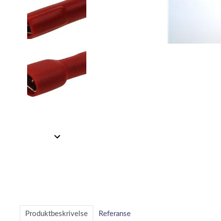
Item
1
of
3
Item
1
of
3
Produktbeskrivelse
Referanse