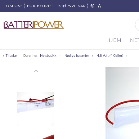
OM OSS
FOR BEDRIFT
KJØPSVILKÅR
HJEM
NE
« Tilbake
Du er her:
Nettbutikk
Nødlys batterier
4,8 Volt (4 Celler)