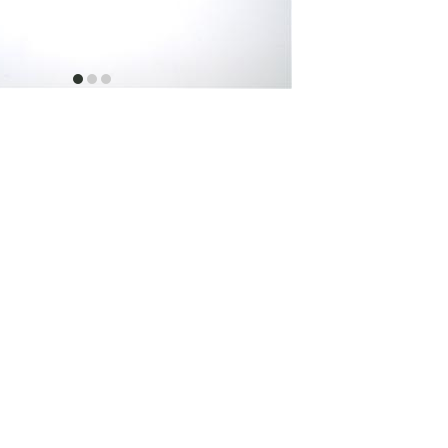
item
item
item
0
1
2