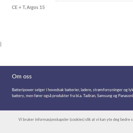
CE + T, Argos 15
}
Om oss
Batteripower selger i hovedsak batterier, ladere, strømforsyninger og ly
battery, men fører også produkter fra bl.a. Tadiran, Samsung og Panason
Vi bruker informasjonskapsler (cookies) slik at vi kan yte deg bedre