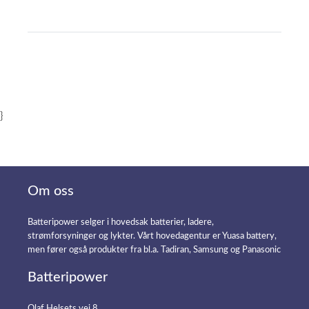
}
Om oss
Batteripower selger i hovedsak batterier, ladere,
strømforsyninger og lykter. Vårt hovedagentur er Yuasa battery,
men fører også produkter fra bl.a. Tadiran, Samsung og Panasonic
Batteripower
Olaf Helsets vei 8