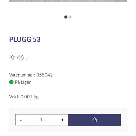
item
item
0
1
Item
1
PLUGG 53
of
2
Kr
46
,-
Varenummer: 355042
På lager
Vekt: 0,001 kg