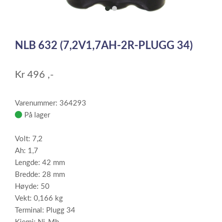
item
item
0
1
Item
1
NLB 632 (7,2V1,7AH-2R-PLUGG 34)
of
2
Kr
496
,-
Varenummer: 364293
På lager
Volt: 7,2
Ah: 1,7
Lengde: 42 mm
Bredde: 28 mm
Høyde: 50
Vekt: 0,166 kg
Terminal: Plugg 34