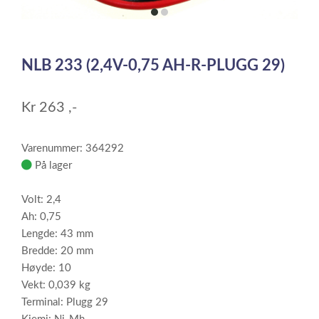
item
item
0
1
Item
1
NLB 233 (2,4V-0,75 AH-R-PLUGG 29)
of
2
Kr
263
,-
Varenummer: 364292
På lager
Volt: 2,4
Ah: 0,75
Lengde: 43 mm
Bredde: 20 mm
Høyde: 10
Vekt: 0,039 kg
Terminal: Plugg 29