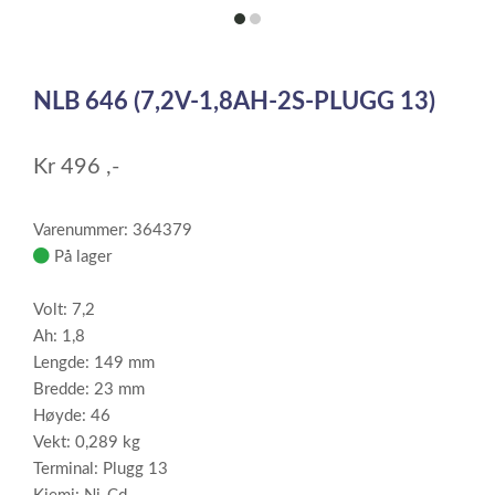
item
item
0
1
Item
1
NLB 646 (7,2V-1,8AH-2S-PLUGG 13)
of
2
Kr
496
,-
Varenummer: 364379
På lager
Volt: 7,2
Ah: 1,8
Lengde: 149 mm
Bredde: 23 mm
Høyde: 46
Vekt: 0,289 kg
Terminal: Plugg 13