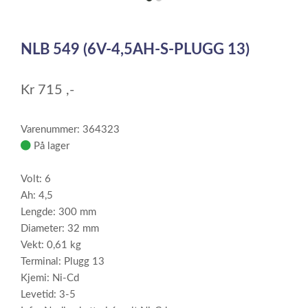
item
item
0
1
Item
1
NLB 549 (6V-4,5AH-S-PLUGG 13)
of
2
Kr
715
,-
Varenummer: 364323
På lager
Volt: 6
Ah: 4,5
Lengde: 300 mm
Diameter: 32 mm
Vekt: 0,61 kg
Terminal: Plugg 13
Kjemi: Ni-Cd
Levetid: 3-5