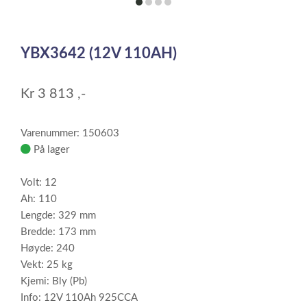
item
item
item
item
0
1
2
3
Item
1
YBX3642 (12V 110AH)
of
4
Kr
3 813
,-
Varenummer: 150603
På lager
Volt: 12
Ah: 110
Lengde: 329 mm
Bredde: 173 mm
Høyde: 240
Vekt: 25 kg
Kjemi: Bly (Pb)
Info: 12V 110Ah 925CCA