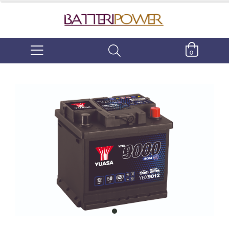
0
item
0
Item