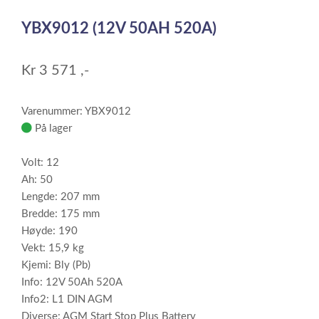
1
YBX9012 (12V 50AH 520A)
of
1
Kr
3 571
,-
Varenummer: YBX9012
På lager
Volt: 12
Ah: 50
Lengde: 207 mm
Bredde: 175 mm
Høyde: 190
Vekt: 15,9 kg
Kjemi: Bly (Pb)
Info: 12V 50Ah 520A
Info2: L1 DIN AGM
Diverse: AGM Start Stop Plus Battery