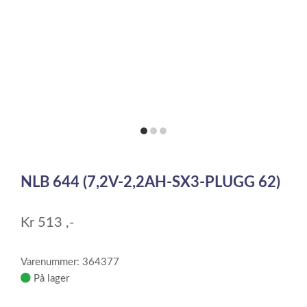
item
item
item
0
1
2
Item
1
NLB 644 (7,2V-2,2AH-SX3-PLUGG 62)
of
3
Kr
513
,-
Varenummer: 364377
På lager