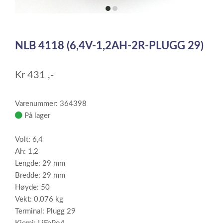
item
item
0
1
Item
1
NLB 4118 (6,4V-1,2AH-2R-PLUGG 29)
of
2
Kr
431
,-
Varenummer: 364398
På lager
Volt: 6,4
Ah: 1,2
Lengde: 29 mm
Bredde: 29 mm
Høyde: 50
Vekt: 0,076 kg
Terminal: Plugg 29