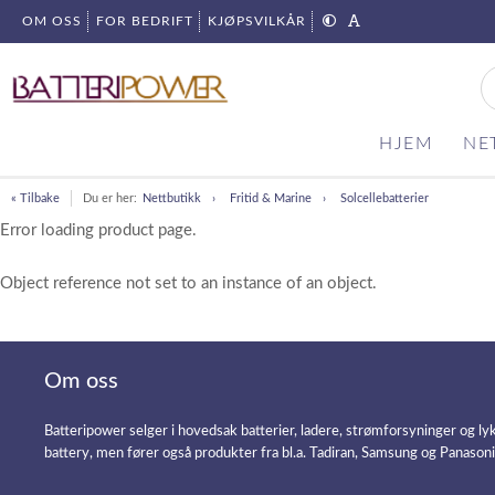
OM OSS
FOR BEDRIFT
KJØPSVILKÅR
HJEM
NE
« Tilbake
Du er her:
Nettbutikk
Fritid & Marine
Solcellebatterier
Error loading product page.
Object reference not set to an instance of an object.
Om oss
Batteripower selger i hovedsak batterier, ladere, strømforsyninger og ly
battery, men fører også produkter fra bl.a. Tadiran, Samsung og Panason