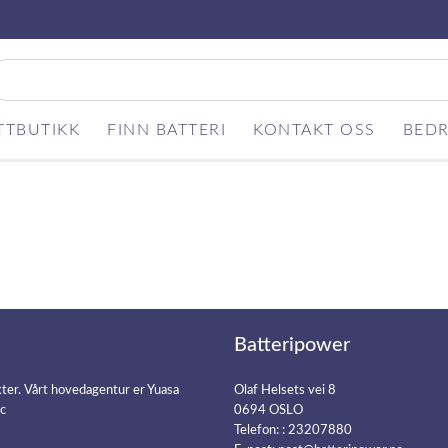
TTBUTIKK
FINN BATTERI
KONTAKT OSS
BEDR
Batteripower
kter. Vårt hovedagentur er Yuasa
Olaf Helsets vei 8
ic
0694 OSLO
Telefon: :
23207880