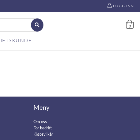
LOGG INN
0
IFTSKUNDE
Meny
Om oss
For bedrift
Kjøpsvilkår