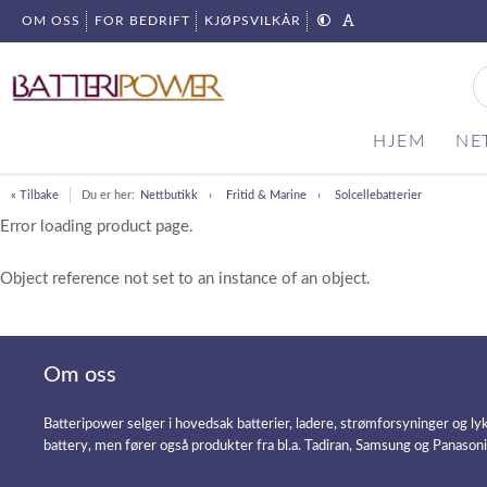
OM OSS
FOR BEDRIFT
KJØPSVILKÅR
HJEM
NE
« Tilbake
Du er her:
Nettbutikk
Fritid & Marine
Solcellebatterier
Error loading product page.
Object reference not set to an instance of an object.
Om oss
Batteripower selger i hovedsak batterier, ladere, strømforsyninger og ly
battery, men fører også produkter fra bl.a. Tadiran, Samsung og Panason