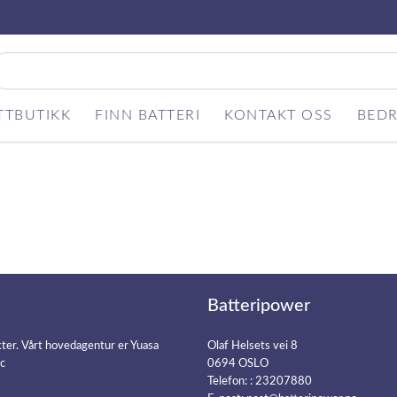
TTBUTIKK
FINN BATTERI
KONTAKT OSS
BEDR
Batteripower
kter. Vårt hovedagentur er Yuasa
Olaf Helsets vei 8
ic
0694 OSLO
Telefon: :
23207880