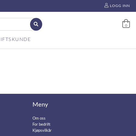
LOGG INN
0
IFTSKUNDE
Meny
Om oss
For bedrift
Kjøpsvilkår