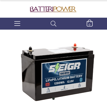
0
item
0
Item