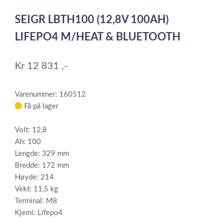
1
SEIGR LBTH100 (12,8V 100AH)
of
1
LIFEPO4 M/HEAT & BLUETOOTH
Kr
12 831
,-
Varenummer: 160512
Få på lager
Volt: 12,8
Ah: 100
Lengde: 329 mm
Bredde: 172 mm
Høyde: 214
Vekt: 11,5 kg
Terminal: M8
Kjemi: Lifepo4